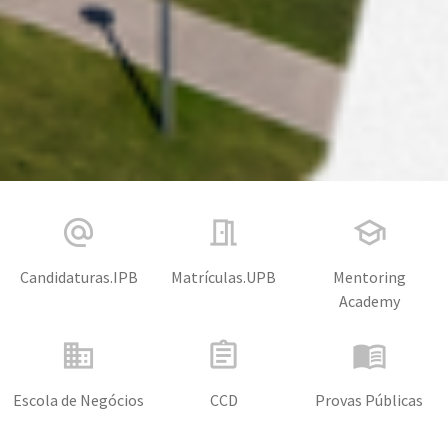
alternate_email
meeting_room
school
Candidaturas.IPB
Matrículas.UPB
Mentoring
Academy
business
assignment
menu_book
Escola de Negócios
CCD
Provas Públicas