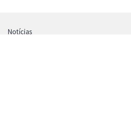
Notícias
UPB e Universidad de La Laguna
reforçam cooperação na Investigação
4 de agosto de 2026
Instituto Politécnico de Bragança passa a
Universidade Politécnica de Bragança