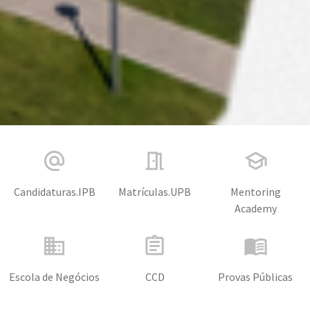
alternate_email
meeting_room
school
Candidaturas.IPB
Matrículas.UPB
Mentoring
Academy
business
assignment
menu_book
Escola de Negócios
CCD
Provas Públicas