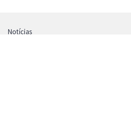
Notícias
UPB e Universidad de La Laguna
reforçam cooperação na Investigação
4 de agosto de 2026
Instituto Politécnico de Bragança passa a
Universidade Politécnica de Bragança