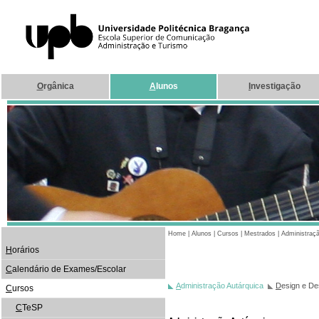
O
rgânica
A
lunos
I
nvestigação
Home
|
Alunos
|
Cursos
|
Mestrados
|
Administraçã
H
orários
C
alendário de Exames/Escolar
A
dministração Autárquica
D
esign e De
C
ursos
C
TeSP