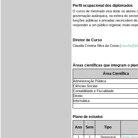
Perfil ocupacional dos diplomados
O curso de mestrado visa dotar os alunos d
governação autárquica, na esfera do secto
funções públicas e privadas necessitem de 
responder a um público regional, muito espe
Diretor de Curso
Claudia Cristina Silva da Costa (
claudia@ipb
Áreas científicas que integram o pla
Área Científica
Administração Pública
Ciências Sociais
Contabilidade e Fiscalidade
Direito
Informática
Plano de estudos
Ano
Sem
Tipo
1
1
Semestral
Direito Admi