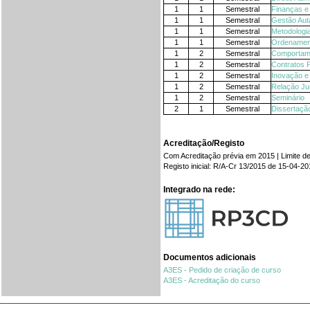
1
1
Semestral
Finanças e 
1
1
Semestral
Gestão Aut
1
1
Semestral
Metodologi
1
1
Semestral
Ordenamen
1
2
Semestral
Comportame
1
2
Semestral
Contratos 
1
2
Semestral
Inovação e
1
2
Semestral
Relação Ju
1
2
Semestral
Seminário
2
1
Semestral
Dissertação
Acreditação/Registo
Com Acreditação prévia em 2015 | Limite de
Registo inicial: R/A-Cr 13/2015 de 15-04-2
Integrado na rede:
Documentos adicionais
A3ES - Pedido de criação de curso
A3ES - Acreditação do curso