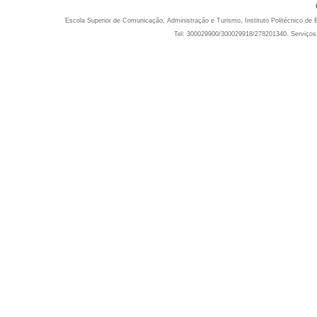
Escola Superior de Comunicação, Administração e Turismo, Instituto Politécnico de 
Tel: 300029900/300029918/278201340. Serviços 