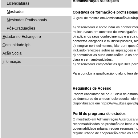
Administração Autárquica
L
icenciaturas
M
estrados
Objetivos de formação e profissionai
O grau de mestre em Administração Autárqu
M
estrados Profissionais
a) desenvolver e aprofundar os conheciment
P
ós-Graduações
muitos casos em contexto de investigação;
E
studar no Estrangeiro
b) aplicar os seus conhecimentos e a sua 
contextos alargados e multidisciplinares, 
C
omunidade.ipb
c) integrar conhecimentos, lidar com quest
incluindo reflexões sobre as implicações e
A
ção Social
d) comunicar as suas conclusões, e os conh
clara e sem ambiguidades;
I
nformação
e) desenvolver competências que lhes per
Para concluir a qualificação, o aluno terá 
Requisitos de Acesso
Podem candidatar-se ao 2.º ciclo de estudos
os detentores de um currículo escolar, cien
disponibilizada em https://www.dges.gov.p
Perfil do programa de estudos
O mestrado em Administração Autárquica vi
responsabilidades na produção de bens e se
governabilidade urbana, requer recursos 
regime urbano de cooperação entre os sec