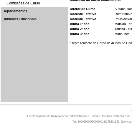
C
omissões de Curso
Diretor de Curso
Susana Isab
D
epartamentos
Docente - efetivo
Rute Esteve
U
nidades Funcionais
Docente - efetivo
Paulo Alexa
Aluna 1º ano
Mafalda Fer
Aluna 2º ano
Tatiana Fát
Aluna 3º ano
Maria Inês F
*Representante do Corpo de Alunos no Co
Escola Superior de Comunicação, Administração e Turismo, Instituto Politécnico de 
Tel: 300029900/300029918/278201340. Serviços 