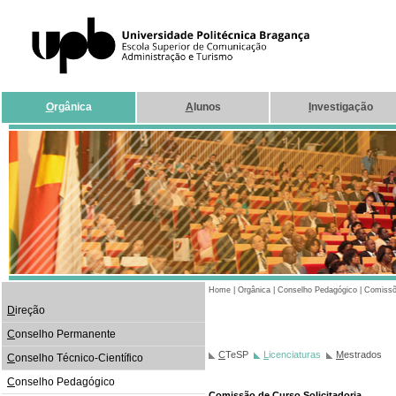
O
rgânica
A
lunos
I
nvestigação
Home
|
Orgânica
|
Conselho Pedagógico
|
Comissõ
D
ireção
C
onselho Permanente
C
TeSP
L
icenciaturas
M
estrados
C
onselho Técnico-Científico
C
onselho Pedagógico
Comissão de Curso Solicitadoria