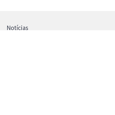
Notícias
UPB e Universidad de La Laguna
reforçam cooperação na Investigação
4 de agosto de 2026
Instituto Politécnico de Bragança passa a
Universidade Politécnica de Bragança