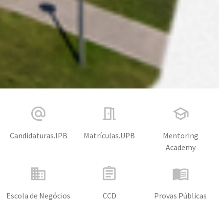
alternate_email
meeting_room
school
Candidaturas.IPB
Matrículas.UPB
Mentoring
Academy
business
assignment
menu_book
Escola de Negócios
CCD
Provas Públicas