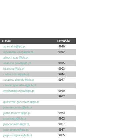
E-mail
Extensão
acarvalho@ipb.pt
9936
alexandra.vieira@ipb.pt
9972
alinechagas@ipb.pt
analucia.pinto@ipb.pt
9975
bbarroso@ipb.pt
9953
carlos.costa@ipb.pt
9944
catarina.almeida@ipb.pt
9977
claudio.goncalves@ipb.pt
ferdinandojssilva@ipb.pt
9929
9987
guilherme.goncalves@ipb.pt
jeanmercereau@ipb.pt
joana.tavares@ipb.pt
9953
joao.isidro@ipb.pt
9952
joaocarvalho@ipb.pt
9987
joao.gomide@ipb.pt
9987
jorge.rodrigues@ipb.pt
9985