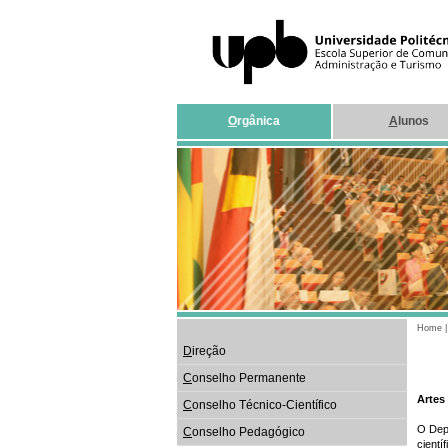
O
rgânica
A
lunos
Home
D
ireção
C
onselho Permanente
Artes
C
onselho Técnico-Científico
O Dep
C
onselho Pedagógico
cientí