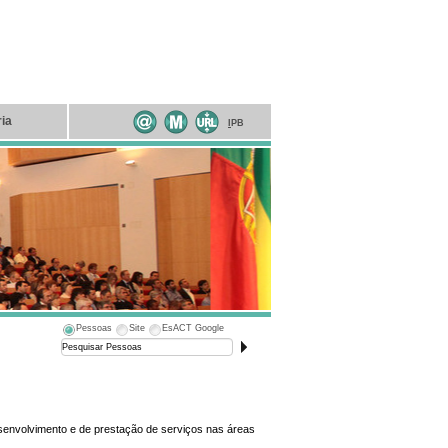
ria
I
PB
Pessoas
Site
EsACT Google
senvolvimento e de prestação de serviços nas áreas