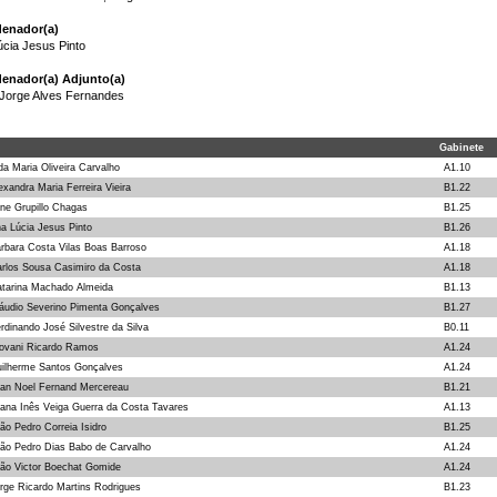
enador(a)
cia Jesus Pinto
enador(a) Adjunto(a)
 Jorge Alves Fernandes
Gabinete
da Maria Oliveira Carvalho
A1.10
exandra Maria Ferreira Vieira
B1.22
ine Grupillo Chagas
B1.25
a Lúcia Jesus Pinto
B1.26
rbara Costa Vilas Boas Barroso
A1.18
rlos Sousa Casimiro da Costa
A1.18
tarina Machado Almeida
B1.13
áudio Severino Pimenta Gonçalves
B1.27
rdinando José Silvestre da Silva
B0.11
ovani Ricardo Ramos
A1.24
ilherme Santos Gonçalves
A1.24
an Noel Fernand Mercereau
B1.21
ana Inês Veiga Guerra da Costa Tavares
A1.13
ão Pedro Correia Isidro
B1.25
ão Pedro Dias Babo de Carvalho
A1.24
ão Victor Boechat Gomide
A1.24
rge Ricardo Martins Rodrigues
B1.23