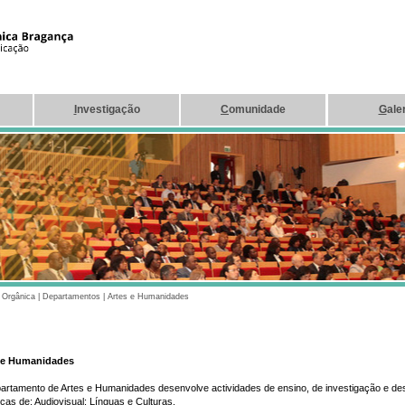
I
nvestigação
C
omunidade
G
ale
|
Orgânica
|
Departamentos
|
Artes e Humanidades
 e Humanidades
artamento de Artes e Humanidades desenvolve actividades de ensino, de investigação e de
ficas de: Audiovisual; Línguas e Culturas.