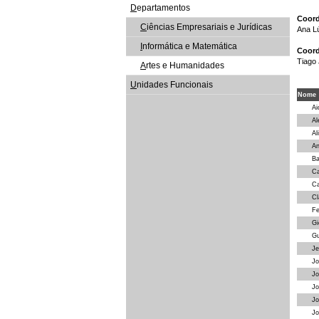
D
epartamentos
Coord
C
iências Empresariais e Jurídicas
Ana Lú
I
nformática e Matemática
Coord
Tiago
A
rtes e Humanidades
U
nidades Funcionais
Nome
Ai
Al
Al
An
Ba
Ca
Ca
Cl
Fe
Gi
Gu
Je
Jo
Jo
Jo
Jo
Jo