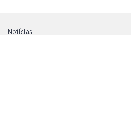
Notícias
UPB e Universidad de La Laguna
reforçam cooperação na Investigação
4 de agosto de 2026
Instituto Politécnico de Bragança passa a
Universidade Politécnica de Bragança