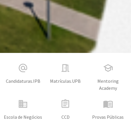
alternate_email
meeting_room
school
Candidaturas.IPB
Matrículas.UPB
Mentoring
Academy
business
assignment
menu_book
Escola de Negócios
CCD
Provas Públicas