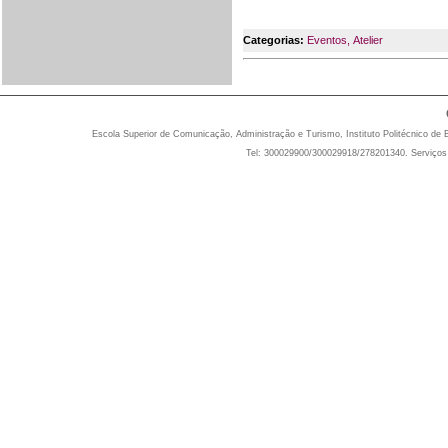
Categorias:
Eventos
,
Atelier
Escola Superior de Comunicação, Administração e Turismo, Instituto Politécnico de 
Tel: 300029900/300029918/278201340. Serviços 