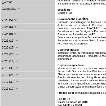
reconhecer quando a informação é neces
E
ventos
eficazmente de forma transparente e ainda
Categorias
Sessão por:
Clarisse Pais
Breve resenha biográfica
2026 (5)
Curso de Especialização em Ciências Do
de Letras da Universidade de Coimbra;
2025 (6)
Professora convidada na EsACT-IPB e n
Coordenadora dos Serviços de Documentaç
2024 (8)
Gestora dos Repositórios do IPB;
Autora de várias publicações em revista
2023 (16)
Repositórios e do Acesso Aberto à Inform
livro Teaching Crossroads.
2022 (29)
Objetivos gerais:
Identificar fontes de informação fidedign
2021 (28)
comunidade académica. Pesquisar e rec
bibliográficas.
2020 (11)
Objetivos específicos:
2019 (38)
Identificar os recursos eletrónicos dispo
Serviços de Documentação e Bibliotecas do
Efetuar pesquisas na b-on e técnicas a uti
2018 (26)
Gestão de referências bibliográficas at
Mendeley). Instalar um dos referenciadore
2017 (39)
Estimular para a importância da normaliza
Utilizar a informação de um modo ético e l
2016 (10)
Público-alvo:
comunidade académica e cie
Sala B1.04
Dia 29 de março de 2019
Das 14h30 às 16h30