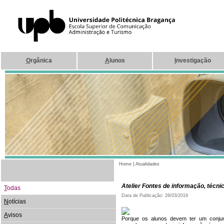
O
rgânica
A
lunos
I
nvestigação
Home
|
Atualidades
Atelier Fontes de informação, técni
T
odas
Data de Publicação: 26/03/2019
N
otícias
A
visos
Porque os alunos devem ter um conjun