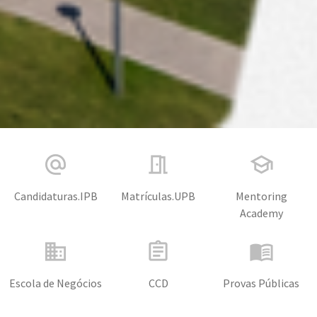
alternate_email
meeting_room
school
Candidaturas.IPB
Matrículas.UPB
Mentoring
Academy
business
assignment
menu_book
Escola de Negócios
CCD
Provas Públicas