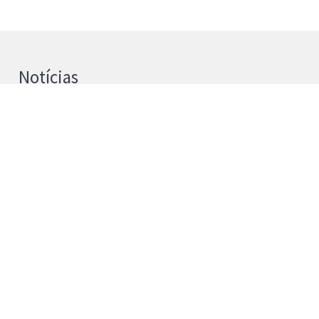
Notícias
UPB e Universidad de La Laguna
reforçam cooperação na Investigação
4 de agosto de 2026
Instituto Politécnico de Bragança passa a
Universidade Politécnica de Bragança