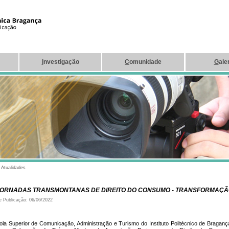
I
nvestigação
C
omunidade
G
ale
|
Atualidades
JORNADAS TRANSMONTANAS DE DIREITO DO CONSUMO - TRANSFORMAÇÃO
e Publicação: 06/06/2022
ola Superior de Comunicação, Administração e Turismo do Instituto Politécnico de Bragan