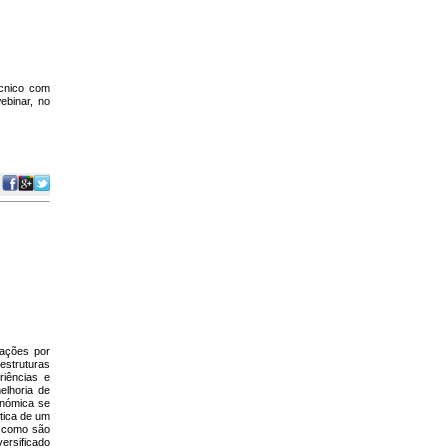
écnico com
ebinar, no
 ações por
estruturas
riências e
elhoria de
onómica se
stica de um
a como são
versificado