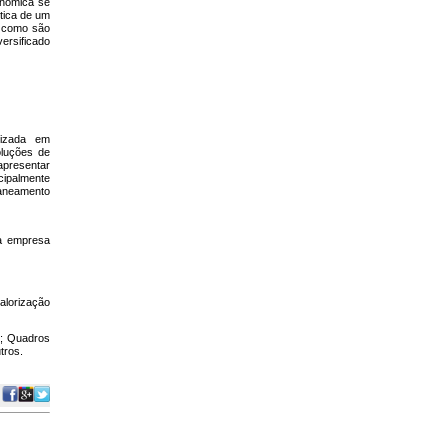
onómica se
stica de um
a como são
versificado
lizada em
luções de
apresentar
cipalmente
aneamento
la empresa
alorização
l; Quadros
tros.