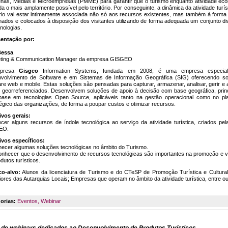
nas, Médias e Microempresas (PMME) para garantir que o turismo enquanto atividade ec
a o mais amplamente possível pelo território. Por conseguinte, a dinâmica da atividade turí
tório vai estar intimamente associada não só aos recursos existentes, mas também à form
hados e colocados à disposição dos visitantes utilizando de forma adequada um conjunto di
nologias.
entação por:
Bessa
ting & Communication Manager da empresa GISGEO
presa
Gisgeo
Information Systems, fundada em 2008, é uma empresa especia
volvimento de Software e em Sistemas de Informação Geográfica (SIG) oferecendo so
are web e mobile. Estas soluções são pensadas para capturar, armazenar, analisar, gerir e 
 georreferenciados. Desenvolvem soluções de apoio à decisão com base geográfica, prin
ase em tecnologias Open Source, aplicáveis tanto na gestão operacional como no pl
égico das organizações, de forma a poupar custos e otimizar recursos.
ivos gerais:
cer alguns recursos de índole tecnológica ao serviço da atividade turística, criados pe
EO.
ivos específicos:
hecer algumas soluções tecnológicas no âmbito do Turismo.
onhecer que o desenvolvimento de recursos tecnológicas são importantes na promoção e v
dutos turísticos.
co-alvo:
Alunos da licenciatura de Turismo e do CTeSP de Promoção Turística e Cultura
ores das Autarquias Locais; Empresas que operam no âmbito da atividade turística, entre ou
orias:
Eventos
,
Webinar