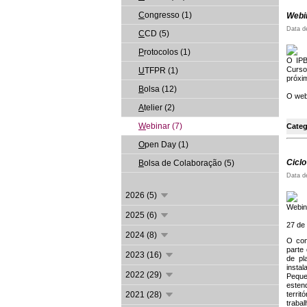
C
ongresso (1)
Webin
Data d
C
CD (5)
P
rotocolos (1)
O IPB
Curso
U
TFPR (1)
próxi
B
olsa (12)
O web
A
telier (2)
W
ebinar (7)
Categ
O
pen Day (1)
Cicl
B
olsa de Colaboração (5)
Data d
2026 (5)
Webin
2025 (6)
27 de 
2024 (8)
O con
parte
2023 (16)
de pl
insta
2022 (29)
Peque
estend
2021 (28)
terri
trabal