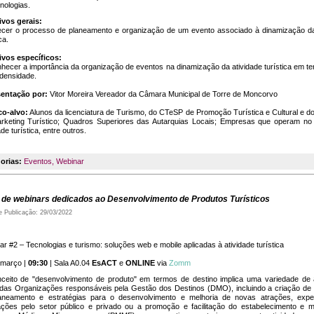
nologias.
ivos gerais:
cer o processo de planeamento e organização de um evento associado à dinamização da
ca.
ivos específicos:
ecer a importância da organização de eventos na dinamização da atividade turística em ter
 densidade.
entação por:
Vitor Moreira Vereador da Câmara Municipal de Torre de Moncorvo
co-alvo:
Alunos da licenciatura de Turismo, do CTeSP de Promoção Turística e Cultural e d
rketing Turístico; Quadros Superiores das Autarquias Locais; Empresas que operam no
ade turística, entre outros.
orias:
Eventos
,
Webinar
o de webinars dedicados ao Desenvolvimento de Produtos Turísticos
e Publicação: 29/03/2022
r #2 – Tecnologias e turismo: soluções web e mobile aplicadas à atividade turística
março |
09:30
| Sala A0.04
EsACT
e
ONLINE
via
Zomm
ceito de "desenvolvimento de produto" em termos de destino implica uma variedade de
 das Organizações responsáveis pela Gestão dos Destinos (DMO), incluindo a criação de 
aneamento e estratégias para o desenvolvimento e melhoria de novas atrações, expe
lações pelo setor público e privado ou a promoção e facilitação do estabelecimento e m