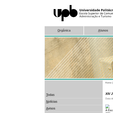
O
rgânica
A
lunos
Home
XIV 
T
odas
Data d
N
otícias
A
visos
A Esc