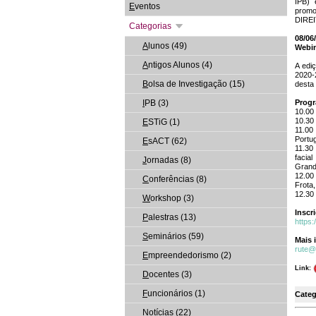
IPB) 
E
ventos
promo
DIREI
Categorias
08/06
A
lunos (49)
Webi
A
ntigos Alunos (4)
A edi
2020-
B
olsa de Investigação (15)
desta 
I
PB (3)
Prog
10.00
10.30 
E
STiG (1)
11.00
Portug
E
sACT (62)
11.30
facia
J
ornadas (8)
Grand
12.00
C
onferências (8)
Frota
12.30
W
orkshop (3)
Inscr
P
alestras (13)
https
S
eminários (59)
Mais 
rute@
E
mpreendedorismo (2)
Link:
D
ocentes (3)
F
uncionários (1)
Categ
N
otícias (22)