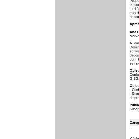
Peque
estend
terri
trabal
de tec
Apres
Ana 
Marke
A em
Desen
softw
dados
com b
estrat
Objet
Conhe
GISG
Objet
- Con
- Rec
de pro
Públi
Superi
Categ