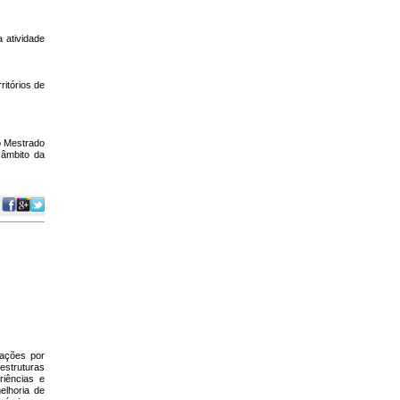
 atividade
ritórios de
o Mestrado
 âmbito da
 ações por
estruturas
riências e
elhoria de