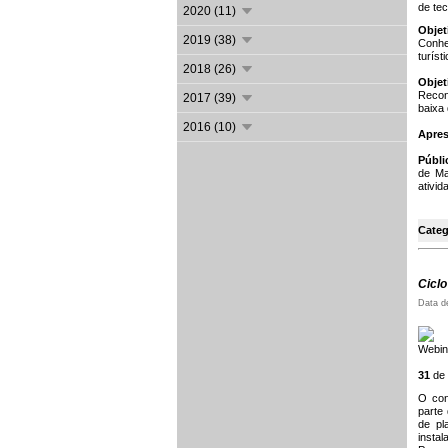
de tec
2020 (11)
Objet
2019 (38)
Conhe
turísti
2018 (26)
Objet
Reconh
2017 (39)
baixa
2016 (10)
Apres
Públi
de Ma
ativid
Categ
Cicl
Data d
Webina
31
de 
O con
parte
de pl
insta