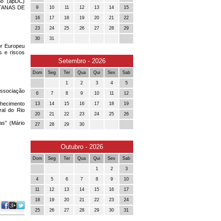
mo (apDC)
NTANAS DE
9
10
11
12
13
14
15
16
17
18
19
20
21
22
23
24
25
26
27
28
29
30
31
or Europeu
s e riscos
Setembro - 2026
Dom
Seg
Ter
Qua
Qui
Sex
Sab
1
2
3
4
5
Associação
6
7
8
9
10
11
12
nhecimento
13
14
15
16
17
18
19
ral do Rio
20
21
22
23
24
25
26
as” (Mário
27
28
29
30
Outubro - 2026
Dom
Seg
Ter
Qua
Qui
Sex
Sab
1
2
3
4
5
6
7
8
9
10
11
12
13
14
15
16
17
18
19
20
21
22
23
24
25
26
27
28
29
30
31