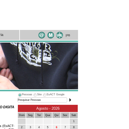
ria
I
PB
Pessoas
Site
EsACT Google
 DIGITA
Agosto - 2026
Dom
Seg
Ter
Qua
Qui
Sex
Sab
1
ça (EsACT-
2
3
4
5
6
7
8