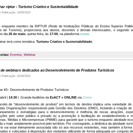
ar riptur : Turismo Criativo e Sustentabilidade
e Publicação: 23/05/2022
 enquanto membro da RIPTUR (Rede de Instituições Públicas do Ensino Superior Polit
s de Turismo), proporciona aos alunos, docentes e demais interessados, o segundo w
mo dia
26 de maio
, quinta-feira, às
17:00
, na plataforma
zoom
.
inar terá como temática:
Turismo Criativo e Sustentabilidade
.
orias:
Eventos
,
Webinar
o de webinars dedicados ao Desenvolvimento de Produtos Turísticos
e Publicação: 22/04/2022
ar #3– Desenvolvimento de Produtos Turísticos
abril |
14:30
| Grande Auditório da
EsACT
e
ONLINE
via
Zomm
ceito de "desenvolvimento de produto" em termos de destino implica uma variedade de
 das Organizações responsáveis pela Gestão dos Destinos (DMO), incluindo a criação de 
aneamento e estratégias para o desenvolvimento e melhoria de novas atrações, expe
lações pelo setor público e privado ou a promoção e facilitação do estabelecimento e m
nas, Médias e Microempresas (PMME) para garantir que o turismo enquanto atividade ec
a o mais amplamente possível pelo território. Por conseguinte, a dinâmica da atividade turí
tório vai estar intimamente associada não só aos recursos existentes, mas também à form
hados e colocados à disposição dos visitantes utilizando de forma adequada um conjunto di