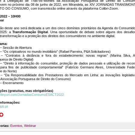
e a Delegação de Trás-os-Montes da Associação Portuguesa de Direito do Consu
vem no próximo dia 08 de junho de 2022, em Mirandela, as XIV JORNADAS TRANSMO
TO DO CONSUMO, com transmissão online através da plataforma Colibri-Zoom.
/2022 – 10H00
nar
ção deste ano será dedicada a um dos cinco domínios prioritários da Agenda do Consumid
2025: a
Transformação Digital
. Uma oportunidade de debate sobre alguns dos desafio
transformação e a proteção dos direitos dos consumidores no ambiente digital.
rama:
 – Sessão de Abertura
– “Os criptoativos no mundo imobiliário” (Rafael Parreira, P&A Solicitadores)
 – “Contratos à distância e fora do estabelecimento: novas regras” (Marina Silva, 
uesa de Direito Digital)
 – “Direito à informação do consumidor, proteção de dados pessoais e utilização de reco
l para fins de publicidade comportamental” (Fabrício Germano Alves, Universidade Fede
e do Norte)
 – “Da Responsabilidade dos Prestadores do Mercado em Linha: as inovações legislativ
, Associação Portuguesa de Direito do Consumo)
 – Encerramento
ições (gratuitas, mas obrigatórias)
://tinyurl.com/JornadasConsumoESACT2022
informações:
ipb.pt
orias:
Eventos
,
Webinar