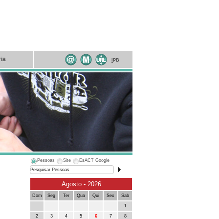
ria
I
PB
Pessoas
Site
EsACT Google
Agosto - 2026
Dom
Seg
Ter
Qua
Qui
Sex
Sab
1
2
3
4
5
6
7
8