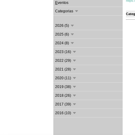
https:
E
ventos
Categorias
Categ
2026 (5)
2025 (6)
2024 (8)
2023 (16)
2022 (29)
2021 (28)
2020 (11)
2019 (38)
2018 (26)
2017 (39)
2016 (10)