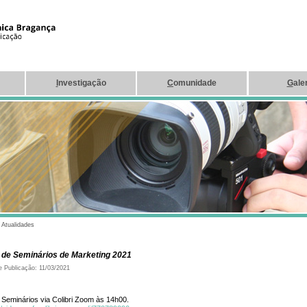
I
nvestigação
C
omunidade
G
ale
|
Atualidades
 de Seminários de Marketing 2021
e Publicação: 11/03/2021
Seminários via Colibri Zoom às 14h00.