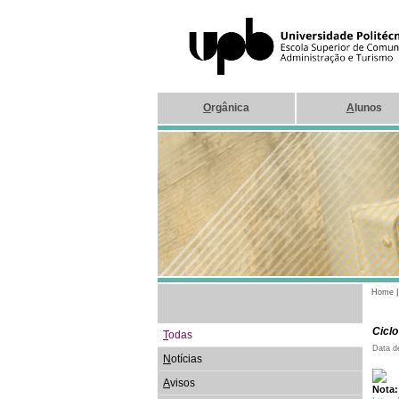
O
rgânica
A
lunos
Home
Ciclo
T
odas
Data d
N
otícias
A
visos
Nota: