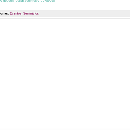
//videoconf-colibri.zoom.us/j/770789090
orias:
Eventos
,
Seminários