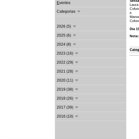
Sessã
E
ventos
Laur
Cofun
Categorias
e
Manoe
Cofun
2026 (5)
Dia 1
2025 (6)
Nota:
2024 (8)
Categ
2023 (16)
2022 (29)
2021 (28)
2020 (11)
2019 (38)
2018 (26)
2017 (39)
2016 (10)