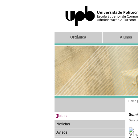
O
rgânica
A
lunos
Home
Semin
T
odas
Data d
N
otícias
A
visos
"A Im