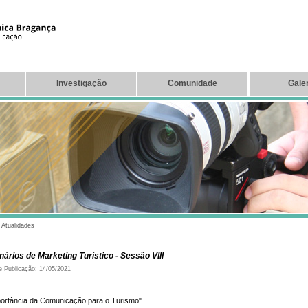
I
nvestigação
C
omunidade
G
ale
|
Atualidades
ários de Marketing Turístico - Sessão VIII
e Publicação: 14/05/2021
portância da Comunicação para o Turismo"