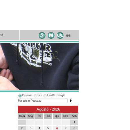
ria
I
PB
Pessoas
Site
EsACT Google
Agosto - 2026
Dom
Seg
Ter
Qua
Qui
Sex
Sab
1
2
3
4
5
6
7
8