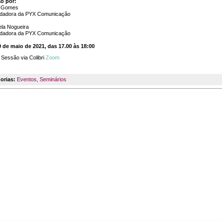
o por:
a Gomes
dadora da PYX Comunicação
la Nogueira
dadora da PYX Comunicação
9 de maio de 2021, das 17.00 às 18:00
Sessão via Colibri
Zoom
orias:
Eventos
,
Seminários