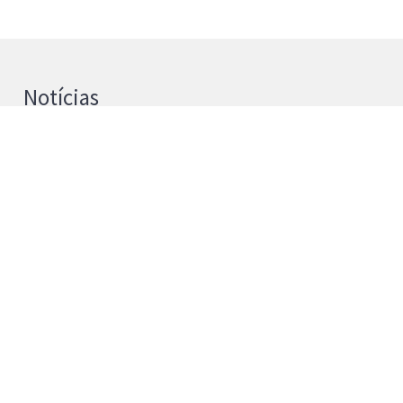
Notícias
UPB e Universidad de La Laguna
reforçam cooperação na Investigação
4 de agosto de 2026
Instituto Politécnico de Bragança passa a
Universidade Politécnica de Bragança