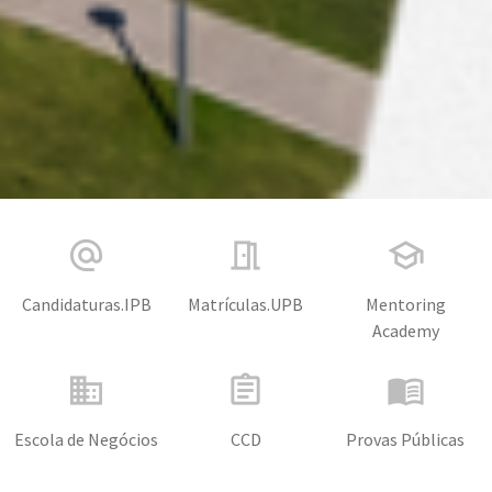
alternate_email
meeting_room
school
Candidaturas.IPB
Matrículas.UPB
Mentoring
Academy
business
assignment
menu_book
Escola de Negócios
CCD
Provas Públicas