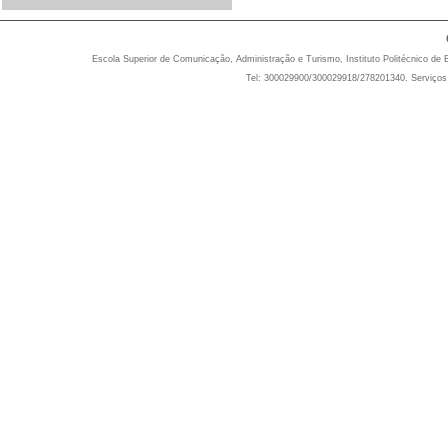
Escola Superior de Comunicação, Administração e Turismo, Instituto Politécnico de 
Tel: 300029900/300029918/278201340. Serviços 