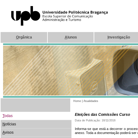
O
rgânica
A
lunos
I
nvestigação
Home
|
Atualidades
Eleições das Comissões Curso
T
odas
Data de Publicação: 16/11/2016
N
otícias
Informa-se que está a decorrer o proce
A
visos
anexo. Toda a documentação poderá ser co