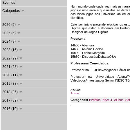
E
ventos
Num mundo onde cada vez mais as narrati
jogos é uma área a que muitos se dedica
Categorias
dos video-jogos nos universos da educ
científico.
2026 (5)
Este seminário pretende elucidar os es
Digitais que estão a decorrer em Portu
Designer de Jogos Digitais.
2025 (6)
Programa
2024 (8)
14h00 - Abertura
14h30 - António Coelho
2023 (16)
15h00 - Leonel Morgado
15h30 - Discussão/Debate/Q&A
2022 (29)
Professores Convidados:
2021 (28)
Professor na FEUP/Investigador Sénior 
2020 (11)
Professor na Universidade Aberta
Videojogos/Investigador Sénior INESC T
2019 (38)
Anexos:
2018 (26)
Poster
Categorias:
Eventos
,
EsACT
,
Alunos
,
Se
2017 (39)
2016 (10)