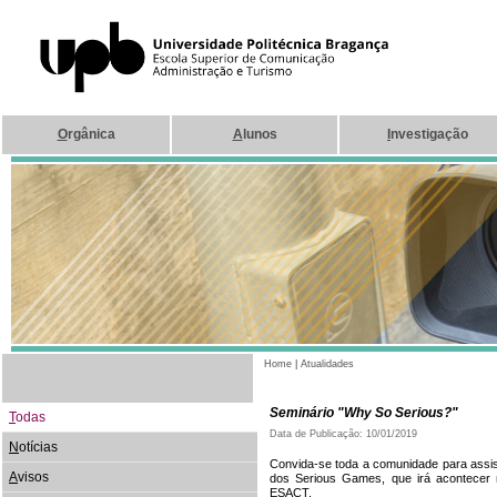
O
rgânica
A
lunos
I
nvestigação
Home
|
Atualidades
Seminário "Why So Serious?"
T
odas
Data de Publicação: 10/01/2019
N
otícias
Convida-se toda a comunidade para assis
A
visos
dos Serious Games, que irá acontecer 
ESACT.