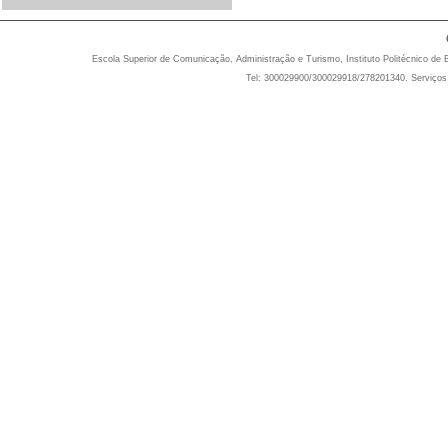
Escola Superior de Comunicação, Administração e Turismo, Instituto Politécnico de 
Tel: 300029900/300029918/278201340. Serviços 